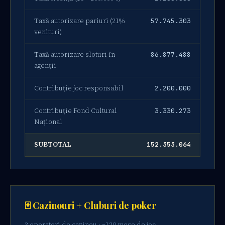
Taxă autorizare pariuri (21%
57.745.303
venituri)
Taxă autorizare sloturi în
86.877.488
agenții
Contribuție joc responsabil
2.200.000
Contribuție Fond Cultural
3.330.273
Național
SUBTOTAL
152.353.064
🃏 Cazinouri + Cluburi de poker
3 operatori de cazinou · ~120 mese de joc