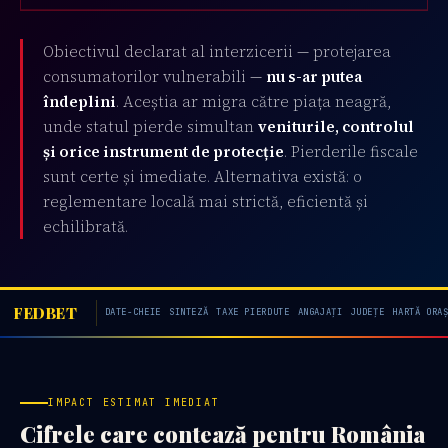
Obiectivul declarat al interzicerii — protejarea
consumatorilor vulnerabili —
nu s-ar putea
îndeplini
. Aceștia ar migra către piața neagră,
unde statul pierde simultan
veniturile, controlul
și orice instrument de protecție
. Pierderile fiscale
sunt certe și imediate. Alternativa există: o
reglementare locală mai strictă, eficientă și
echilibrată.
FEDBET
DATE-CHEIE
SINTEZĂ
TAXE PIERDUTE
ANGAJAȚI
JUDEȚE
HARTĂ ORA
IMPACT ESTIMAT IMEDIAT
Cifrele care contează pentru România