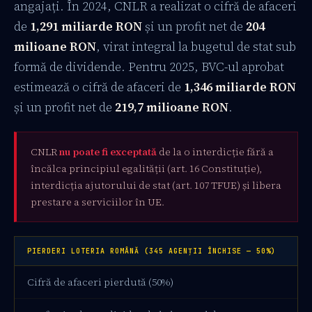
angajați. În 2024, CNLR a realizat o cifră de afaceri
de
1,291 miliarde RON
și un profit net de
204
milioane RON
, virat integral la bugetul de stat sub
formă de dividende. Pentru 2025, BVC-ul aprobat
estimează o cifră de afaceri de
1,346 miliarde RON
și un profit net de
219,7 milioane RON
.
CNLR
nu poate fi exceptată
de la o interdicție fără a
încălca principiul egalității (art. 16 Constituție),
interdicția ajutorului de stat (art. 107 TFUE) și libera
prestare a serviciilor în UE.
PIERDERI LOTERIA ROMÂNĂ (345 AGENȚII ÎNCHISE — 50%)
Cifră de afaceri pierdută (50%)
67