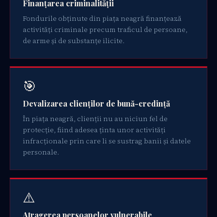
Finanțarea criminalității
Fondurile obținute din piața neagră finanțează
activități criminale precum traficul de persoane,
de arme și de substanțe ilicite.
🎯
Devalizarea clienților de bună-credință
În piața neagră, clienții nu au niciun fel de
protecție, fiind adesea ținta unor activități
infracționale prin care li se sustrag banii și datele
personale.
⚠️
Atragerea persoanelor vulnerabile