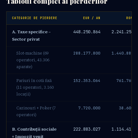
Tabloul complet al pierderilor
CATEGORIE DE PIERDERE
EUR / AN
RON /
A. Taxe specifice –
448.250.864
2.241.254.
Sector privat
Slot-machine (69
288.177.800
1.440.889.
operatori, 43.306
aparate)
Pariuri în cotă fixă
152.353.064
761.765.
(11 operatori, 3.160
locații)
Cazinouri + Poker (7
7.720.000
38.600.
operatori)
B. Contribuții sociale
222.883.027
1.114.415.
+ Impozit venit