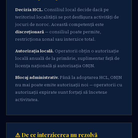
Decizia HCL.
Consiliul local decide dacă pe
teritoriul localității se pot desfășura activități de
jocuri de noroc. Această competență este
discreționară
— consiliul poate permite,
restricționa zonal sau interzice total.
Autorizația locală.
Operatorii obțin o autorizație
locală anuală de la primărie, suplimentar față de
licența națională și autorizația ONJN.
Blocaj administrativ.
Până la adoptarea HCL, ONJN
nu mai poate emite autorizații noi — operatorii cu
autorizații expirate sunt forțați să înceteze
activitatea.
⚠️ De ce interzicerea nu rezolvă