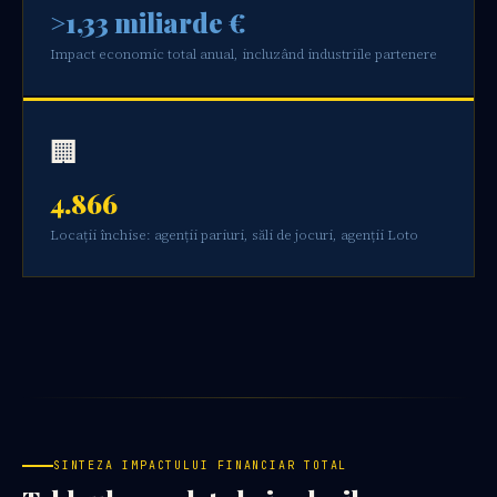
>1,33 miliarde €
Impact economic total anual, incluzând industriile partenere
🏢
4.866
Locații închise: agenții pariuri, săli de jocuri, agenții Loto
SINTEZA IMPACTULUI FINANCIAR TOTAL