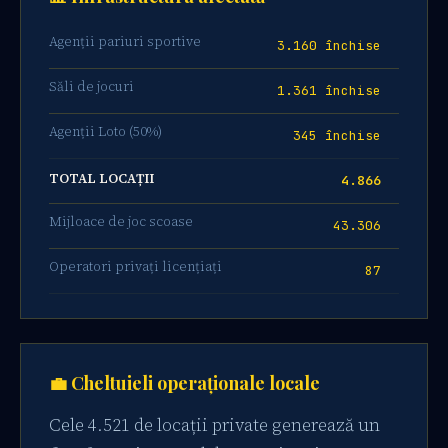
Agenții pariuri sportive
3.160 închise
Săli de jocuri
1.361 închise
Agenții Loto (50%)
345 închise
TOTAL LOCAȚII
4.866
Mijloace de joc scoase
43.306
Operatori privați licențiați
87
💼 Cheltuieli operaționale locale
Cele 4.521 de locații private generează un