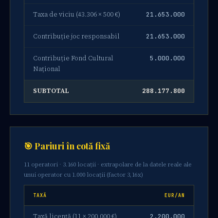
Taxa de viciu (43.306 × 500 €)
21.653.000
Contribuție joc responsabil
21.653.000
Contribuție Fond Cultural
5.000.000
Național
SUBTOTAL
288.177.800
🎯 Pariuri în cotă fixă
11 operatori · 3.160 locații · extrapolare de la datele reale ale
unui operator cu 1.000 locații (factor 3,16x)
TAXĂ
EUR/AN
Taxă licență (11 × 200.000 €)
2.200.000