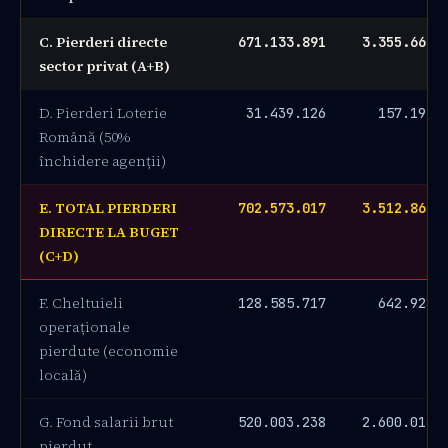
C. Pierderi directe
671.133.891
3.355.669.
sector privat (A+B)
D. Pierderi Loterie
31.439.126
157.195.
Română (50%
închidere agenții)
E. TOTAL PIERDERI
702.573.017
3.512.865.
DIRECTE LA BUGET
(C+D)
F. Cheltuieli
128.585.717
642.928.
operaționale
pierdute (economie
locală)
G. Fond salarii brut
520.003.238
2.600.016.
pierdut