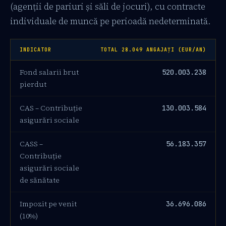
(agenții de pariuri și săli de jocuri), cu contracte
individuale de muncă pe perioadă nedeterminată.
INDICATOR
TOTAL 28.049 ANGAJAȚI (EUR/AN)
Fond salarii brut
520.003.238
pierdut
CAS – Contribuție
130.003.584
asigurări sociale
CASS –
56.183.357
Contribuție
asigurări sociale
de sănătate
Impozit pe venit
36.696.086
(10%)