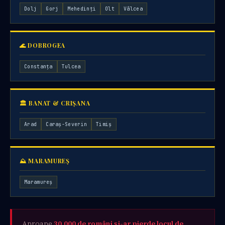
Dolj
Gorj
Mehedinți
Olt
Vâlcea
🌊 DOBROGEA
Constanța
Tulcea
🏛 BANAT & CRIȘANA
Arad
Caraș-Severin
Timiș
⛰ MARAMUREȘ
Maramureș
Aproape
30.000 de români și-ar pierde locul de