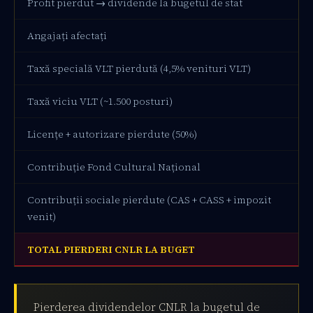
Profit pierdut → dividende la bugetul de stat
1
Angajați afectați
Taxă specială VLT pierdută (4,5% venituri VLT)
Taxă viciu VLT (~1.500 posturi)
Licențe + autorizare pierdute (50%)
Contribuție Fond Cultural Național
Contribuții sociale pierdute (CAS + CASS + impozit
venit)
TOTAL PIERDERI CNLR LA BUGET
Pierderea dividendelor CNLR la bugetul de