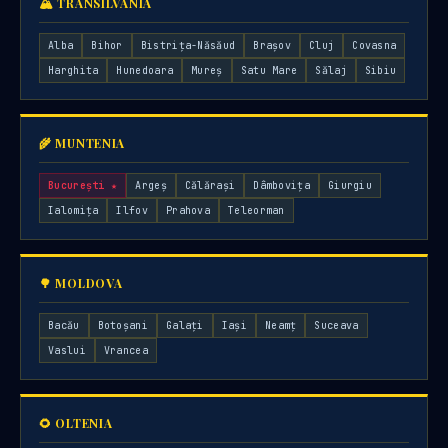
🏔 TRANSILVANIA
Alba
Bihor
Bistrița-Năsăud
Brașov
Cluj
Covasna
Harghita
Hunedoara
Mureș
Satu Mare
Sălaj
Sibiu
🌾 MUNTENIA
București ★
Argeș
Călărași
Dâmbovița
Giurgiu
Ialomița
Ilfov
Prahova
Teleorman
🌳 MOLDOVA
Bacău
Botoșani
Galați
Iași
Neamț
Suceava
Vaslui
Vrancea
🌻 OLTENIA