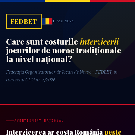
FEDBET
Iunie 2026
Care sunt costurile
interzicerii
jocurilor de noroc tradiționale
la nivel național?
Federația Organizatorilor de Jocuri de Noroc – FEDBET, în
contextul OUG nr. 7/2026
AVERTISMENT NAȚIONAL
Interzicerea ar costa România
peste