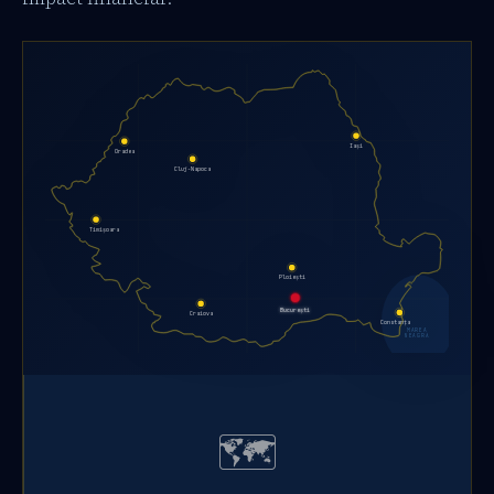
Iași
Oradea
Cluj-Napoca
Timișoara
Ploiești
București
Craiova
Constanța
MAREA
NEAGRĂ
🗺️