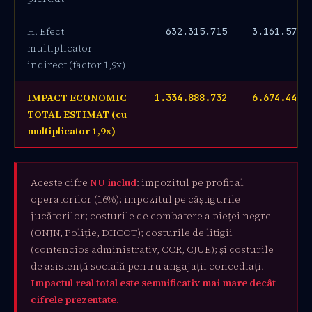
H. Efect
632.315.715
3.161.578.
multiplicator
indirect (factor 1,9x)
IMPACT ECONOMIC
1.334.888.732
6.674.443.
TOTAL ESTIMAT (cu
multiplicator 1,9x)
Aceste cifre
NU includ
: impozitul pe profit al
operatorilor (16%); impozitul pe câștigurile
jucătorilor; costurile de combatere a pieței negre
(ONJN, Poliție, DIICOT); costurile de litigii
(contencios administrativ, CCR, CJUE); și costurile
de asistență socială pentru angajații concediați.
Impactul real total este semnificativ mai mare decât
cifrele prezentate.